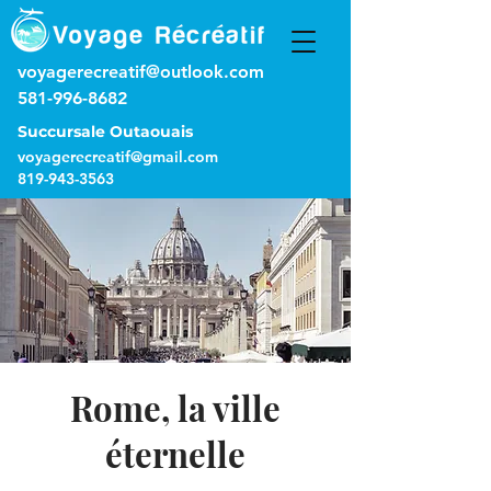
voyagerecreatif@outlook.com
581-996-8682
Succursale Outaouais
voyagerecreatif@gmail.com
819-943-3563
Rome, la ville
éternelle