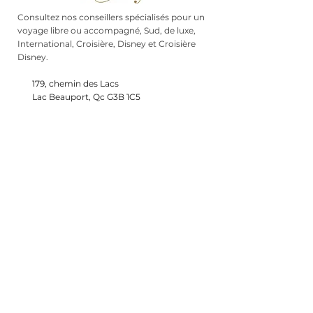
Consultez nos conseillers spécialisés pour un
voyage libre ou accompagné, Sud, de luxe,
International, Croisière, Disney et Croisière
Disney.
179, chemin des Lacs
Lac Beauport, Qc G3B 1C5
voyagerecreatif@outlook.com
+1 (
581) 996-8682
Abonnez-vous à notre liste de diffusion.
Courriel